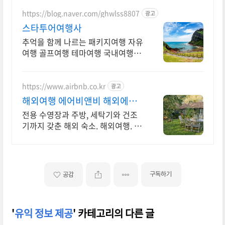
https://blog.naver.com/ghwlss8807
광고
스타투어여행사
추억을 함께 나르는 패키지여행 자유
여행 골프여행 테마여행 국내여행 해
외여행 전문 상담문의 항시 대기
https://www.airbnb.co.kr
광고
해외여행 에어비앤비 해외에서
살아보기
전용 수영장과 주방, 세탁기와 건조
기까지 갖춘 해외 숙소. 해외여행. 혼
자 여행, 신나는 파티, 가족과의 편안
한 휴식까지, 에어비앤비에서 만나보
세요.
구독하기
공감
'
유익 정보 제공
' 카테고리의 다른 글