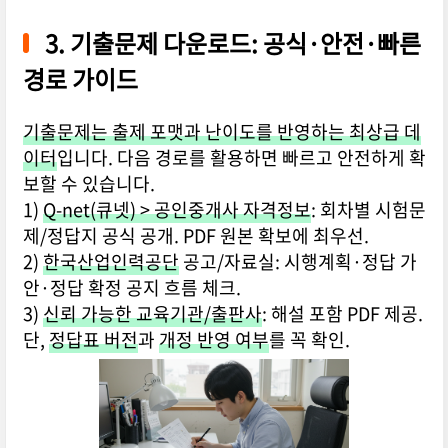
3. 기출문제 다운로드: 공식·안전·빠른
경로 가이드
기출문제는 출제 포맷과 난이도를 반영하는 최상급 데
이터
입니다. 다음 경로를 활용하면 빠르고 안전하게 확
보할 수 있습니다.
1)
Q-net(큐넷) > 공인중개사 자격정보
: 회차별 시험문
제/정답지 공식 공개. PDF 원본 확보에 최우선.
2)
한국산업인력공단
공고/자료실: 시행계획·정답 가
안·정답 확정 공지 흐름 체크.
3)
신뢰 가능한 교육기관/출판사
: 해설 포함 PDF 제공.
단,
정답표 버전
과
개정 반영 여부
를 꼭 확인.