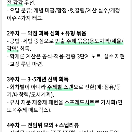
전 감각
우선.
- 오답 분류: 개념 미흡/함정·헷갈림/계산 실수/개정
이슈 4가지 태그.
2주차 — 약점 과목 심화 + 유형 묶음
- 공법·세법 중심으로
빈출 주제 묶음(용도지역/세율/
감면)
회독.
- 학개론 계산은 공식-적용-검증 3단계 노트. 실수 재현
·교정 루틴 마련.
3주차 — 3~5개년 선택 회독
- 회차별이 아니라
주제별 스캔
으로 전환(예: 점유/등
기/대항력/도시계획).
- 유사 지문 재출제 패턴을
스프레드시트
로 가시화(연
도×주제 매트릭스).
4주차 — 전범위 모의 + 스냅리뷰