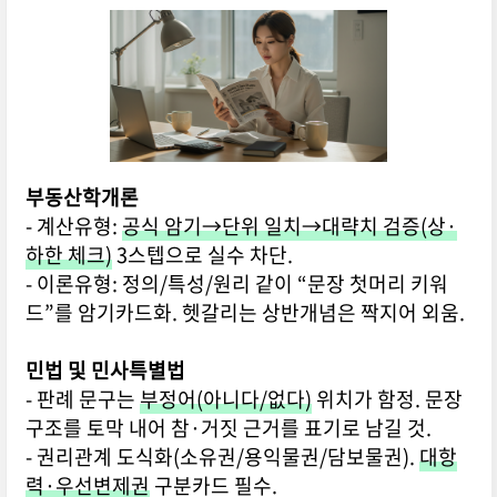
부동산학개론
- 계산유형:
공식 암기→단위 일치→대략치 검증(상·
하한 체크)
3스텝으로 실수 차단.
- 이론유형: 정의/특성/원리 같이 “문장 첫머리 키워
드”를 암기카드화. 헷갈리는 상반개념은 짝지어 외움.
민법 및 민사특별법
- 판례 문구는
부정어(아니다/없다)
위치가 함정. 문장
구조를 토막 내어 참·거짓 근거를 표기로 남길 것.
- 권리관계 도식화(소유권/용익물권/담보물권).
대항
력·우선변제권
구분카드 필수.