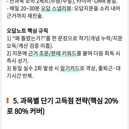
- 전과목 모의 2세트(주중/주말), 타이머·OMR 동일.
- 매일 20~30분
오답 스냅리뷰
: 오답지문을 소리 내어
근거까지 재진술.
오답노트 핵심 규칙
1) “왜 틀렸는가?”를 한 문장으로 적기(개념 누락/지문
오독/계산 검증 미흡).
2) 지문에
근거 조문/판례 키워드
를 붙여 다음 회독 시
즉시 상기.
3) 동일 실수 2회 발생 시
암기카드
로 격상, 출퇴근·대
기시간 반복.
5. 과목별 단기 고득점 전략(핵심 20%
로 80% 커버)