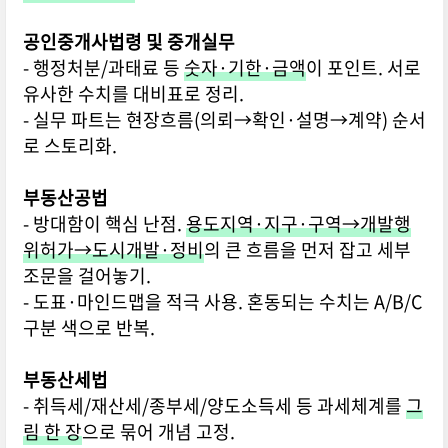
공인중개사법령 및 중개실무
- 행정처분/과태료 등
숫자·기한·금액
이 포인트. 서로
유사한 수치를 대비표로 정리.
- 실무 파트는 현장흐름(의뢰→확인·설명→계약) 순서
로 스토리화.
부동산공법
- 방대함이 핵심 난점.
용도지역·지구·구역→개발행
위허가→도시개발·정비
의 큰 흐름을 먼저 잡고 세부
조문을 걸어놓기.
- 도표·마인드맵을 적극 사용. 혼동되는 수치는 A/B/C
구분 색으로 반복.
부동산세법
- 취득세/재산세/종부세/양도소득세 등 과세체계를
그
림 한 장
으로 묶어 개념 고정.