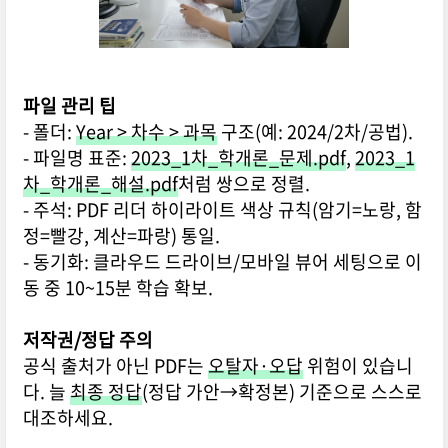
파일 관리 팁
- 폴더:
Year > 차수 > 과목
구조(예: 2024/2차/공법).
- 파일명 표준:
2023_1차_학개론_문제.pdf
,
2023_1
차_학개론_해설.pdf
처럼 쌍으로 정렬.
- 주석: PDF 리더 하이라이트 색상 규칙(암기=노랑, 함
정=빨강, 계산=파랑) 통일.
- 동기화: 클라우드 드라이브/모바일 뷰어 세팅으로 이
동 중 10~15분 학습 확보.
저작권/정답 주의
공식 출처가 아닌 PDF는
오탈자·오답
위험이 있습니
다. 늘
최종 정답
(정답 가안→확정본) 기준으로 스스로
대조하세요.