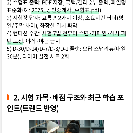
2) 수험표 출력: PDF 저장, 흑백/컬러 2부 출력, 파일명
표준화(예:
2025_공인중개사_수험표.pdf
)
3) 시험장 답사: 교통편 2가지 이상, 소요시간 버퍼(평
일/주말 차이), 화장실 위치 파악
4) 컨디션 주간:
시험 7일 전부터 수면·카페인·식사 패
턴 고정
, 야식·야근 금지
5) D-30/D-14/D-7/D-3/D-1 플랜: 오답 스냅리뷰(매일
30분), 타이머 실전 세트 2회
2. 시험 과목·배점 구조와 최근 학습 포
인트(트렌드 반영)