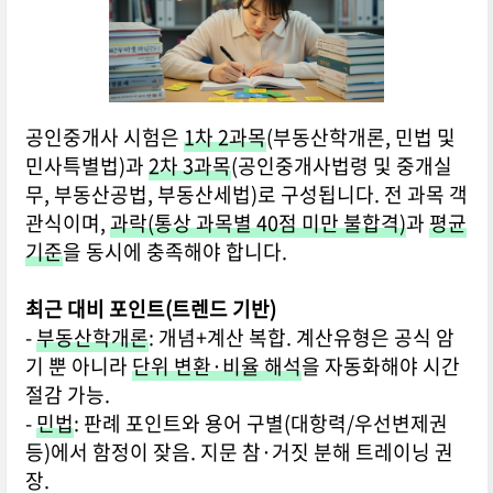
공인중개사 시험은
1차 2과목
(부동산학개론, 민법 및
민사특별법)과
2차 3과목
(공인중개사법령 및 중개실
무, 부동산공법, 부동산세법)로 구성됩니다. 전 과목 객
관식이며,
과락(통상 과목별 40점 미만 불합격)
과
평균
기준
을 동시에 충족해야 합니다.
최근 대비 포인트(트렌드 기반)
-
부동산학개론
: 개념+계산 복합. 계산유형은 공식 암
기 뿐 아니라
단위 변환·비율 해석
을 자동화해야 시간
절감 가능.
-
민법
: 판례 포인트와 용어 구별(대항력/우선변제권
등)에서 함정이 잦음. 지문 참·거짓 분해 트레이닝 권
장.