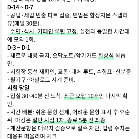
D-14 ~ D-7
- 공법·세법 빈출 파트 집중. 민법은 함정지문 스냅리
뷰(매일 30분).
-
수면·식사·카페인 루틴 고정
. 실전과 동일한 시간대
에 모의 1회.
D-3 ~ D-1
- 새로운 내용 금지. 오답노트/암기카드
회상식
복습
만.
- 시험장 동선 재확인, 교통·대체 루트, 수험표·신분증
·필기구·아날로그 시계 준비.
시험 당일
- 입실 30~40분 전 도착.
최근 오답 10개
만 마지막 확
인.
- 시간 배분: 쉬운 문항 선제, 어려운 문항 표시 후 후순
위. 마킹은
절반 시점 1차, 종료 5분 전 최종
.
- 계산문항은 대략치 검증으로 실수 차단, 법령 수치는
대응표 떠올리며 체크.