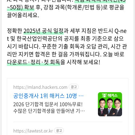
~50점) 확보
후, 강점 과목(학개론/민법 등)로 평균을
끌어올리세요.
정확한
2025년 공식 일정
과 세부 지침은 반드시 Q-ne
t 및 한국산업인력공단의 공지를 최종 기준으로 삼으
시기 바랍니다. 꾸준한 기출 회독과 오답 관리, 시간 관
리만 지키면 합격은 한 걸음 가까워집니다. 오늘 바로
다운로드·정리·첫 회독
을 시작해 보세요!
https://mland.hackers.com
광고
공인중개사 1위 해커스 10명 중
9명 1년내 합격
2026 단기합격 입문서 100%무료!
수많은 단기합격생을 만들어낸 기적
의 입문서
https://lawtest.or.kr
광고