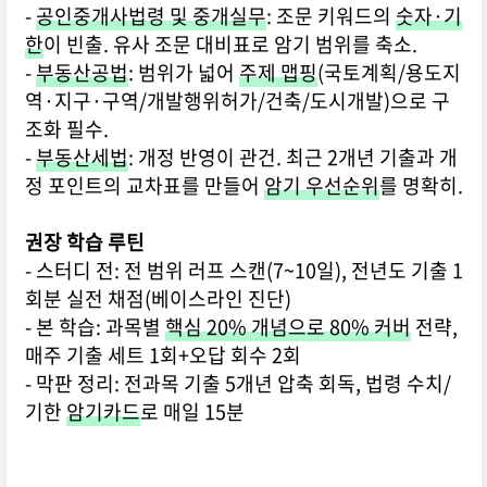
-
공인중개사법령 및 중개실무
: 조문 키워드의
숫자·기
한
이 빈출. 유사 조문 대비표로 암기 범위를 축소.
-
부동산공법
: 범위가 넓어
주제 맵핑
(국토계획/용도지
역·지구·구역/개발행위허가/건축/도시개발)으로 구
조화 필수.
-
부동산세법
: 개정 반영이 관건. 최근 2개년 기출과 개
정 포인트의 교차표를 만들어
암기 우선순위
를 명확히.
권장 학습 루틴
- 스터디 전: 전 범위 러프 스캔(7~10일), 전년도 기출 1
회분 실전 채점(베이스라인 진단)
- 본 학습: 과목별
핵심 20% 개념으로 80% 커버
전략,
매주 기출 세트 1회+오답 회수 2회
- 막판 정리: 전과목 기출 5개년 압축 회독, 법령 수치/
기한
암기카드
로 매일 15분