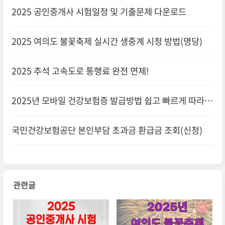
2025 공인중개사 시험일정 및 기출문제 다운로드
2025 여의도 불꽃축제 실시간 생중계 시청 방법(명당)
2025 추석 고속도로 통행료 완전 면제!
2025년 모바일 건강보험증 발급방법 쉽고 빠르게 따라하
기
국민건강보험공단 본인부담 초과금 환급금 조회(신청)
관련글