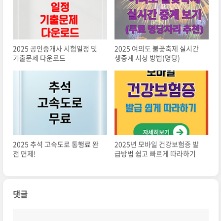
2025 공인중개사 시험일정 및
2025 여의도 불꽃축제 실시간
기출문제 다운로드
생중계 시청 방법(명당)
2025 추석 고속도로 통행료 완
2025년 모바일 건강보험증 발
전 면제!
급방법 쉽고 빠르게 따라하기
댓글