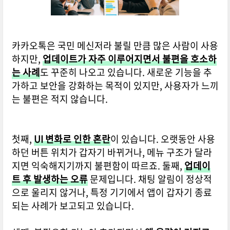
카카오톡은 국민 메신저라 불릴 만큼 많은 사람이 사용
하지만,
업데이트가 자주 이루어지면서 불편을 호소하
는 사례
도 꾸준히 나오고 있습니다. 새로운 기능을 추
가하고 보안을 강화하는 목적이 있지만, 사용자가 느끼
는 불편은 적지 않습니다.
첫째,
UI 변화로 인한 혼란
이 있습니다. 오랫동안 사용
하던 버튼 위치가 갑자기 바뀌거나, 메뉴 구조가 달라
지면 익숙해지기까지 불편함이 따르죠. 둘째,
업데이
트 후 발생하는 오류
문제입니다. 채팅 알림이 정상적
으로 울리지 않거나, 특정 기기에서 앱이 갑자기 종료
되는 사례가 보고되고 있습니다.