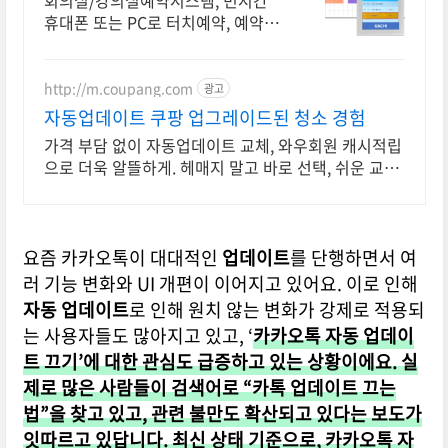
회의실/강의실예약시스템, 빈시간
휴대폰 또는 PC로 터치예약, 예약내
용자동표시
http://m.coupang.com
광고
자동업데이트 쿠팡 업그레이드된 청소 경험
가격 부담 없이 자동업데이트 교체, 와우회원 캐시적립
으로 더욱 알뜰하게. 헤매지 말고 바로 선택, 쉬운 교체
용 액세서리, 쿠팡에서.
요즘 카카오톡이 대대적인
업데이트
를 단행하면서 여
러 기능 변화와 UI 개편이 이어지고 있어요. 이로 인해
자동 업데이트
로 인해 원치 않는 변화가 강제로 적용되
는 사용자들도 많아지고 있고, ‘
카카오톡 자동 업데이
트 끄기’에 대한 관심도 급증하고 있는 상황이에요. 실
제로 많은 사람들이 검색어로 “카톡 업데이트 끄는
법”을 찾고 있고, 관련 불만도 확산되고 있다는 보도가
잇따르고 있답니다. 최신 상태 기준으로, 카카오톡 자