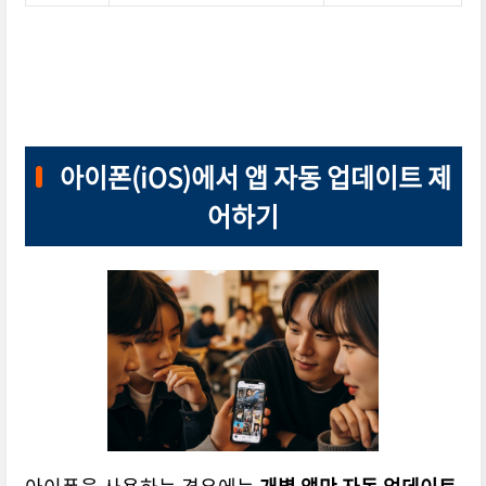
아이폰(iOS)에서 앱 자동 업데이트 제
어하기