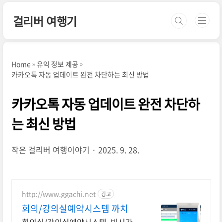
본문 바로가기
걸리버 여행기
Home
유익 정보 제공
카카오톡 자동 업데이트 완전 차단하는 최신 방법
카카오톡 자동 업데이트 완전 차단하
는 최신 방법
작은 걸리버 여행이야기
2025. 9. 28.
http://www.ggachi.net
광고
회의/강의실예약시스템 까치