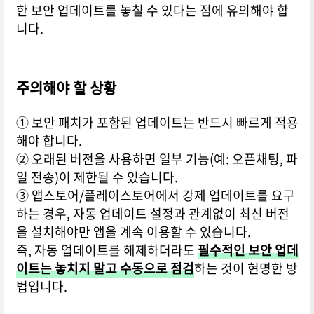
한 보안 업데이트를 놓칠 수 있다는 점에 유의해야 합
니다.
주의해야 할 상황
① 보안 패치가 포함된 업데이트는 반드시 빠르게 적용
해야 합니다.
② 오래된 버전을 사용하면 일부 기능(예: 오픈채팅, 파
일 전송)이 제한될 수 있습니다.
③ 앱스토어/플레이스토어에서 강제 업데이트를 요구
하는 경우, 자동 업데이트 설정과 관계없이 최신 버전
을 설치해야만 앱을 계속 이용할 수 있습니다.
즉, 자동 업데이트를 해제하더라도
필수적인 보안 업데
이트는 놓치지 말고 수동으로 점검
하는 것이 현명한 방
법입니다.