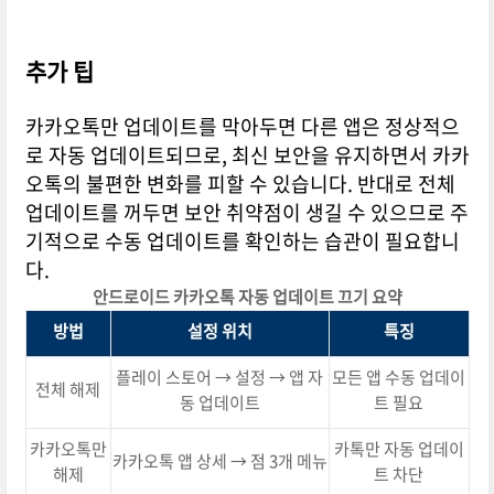
추가 팁
카카오톡만 업데이트를 막아두면 다른 앱은 정상적으
로 자동 업데이트되므로, 최신 보안을 유지하면서 카카
오톡의 불편한 변화를 피할 수 있습니다. 반대로 전체
업데이트를 꺼두면 보안 취약점이 생길 수 있으므로 주
기적으로 수동 업데이트를 확인하는 습관이 필요합니
다.
안드로이드 카카오톡 자동 업데이트 끄기 요약
방법
설정 위치
특징
플레이 스토어 → 설정 → 앱 자
모든 앱 수동 업데이
전체 해제
동 업데이트
트 필요
카카오톡만
카톡만 자동 업데이
카카오톡 앱 상세 → 점 3개 메뉴
해제
트 차단