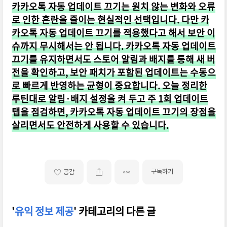
카카오톡 자동 업데이트 끄기는 원치 않는 변화와 오류
로 인한 혼란을 줄이는 현실적인 선택입니다. 다만 카
카오톡 자동 업데이트 끄기를 적용했다고 해서 보안 이
슈까지 무시해서는 안 됩니다. 카카오톡 자동 업데이트
끄기를 유지하면서도 스토어 알림과 배지를 통해 새 버
전을 확인하고, 보안 패치가 포함된 업데이트는 수동으
로 빠르게 반영하는 균형이 중요합니다. 오늘 정리한
루틴대로 알림·배지 설정을 켜 두고 주 1회 업데이트
탭을 점검하면, 카카오톡 자동 업데이트 끄기의 장점을
살리면서도 안전하게 사용할 수 있습니다.
구독하기
공감
'
유익 정보 제공
' 카테고리의 다른 글