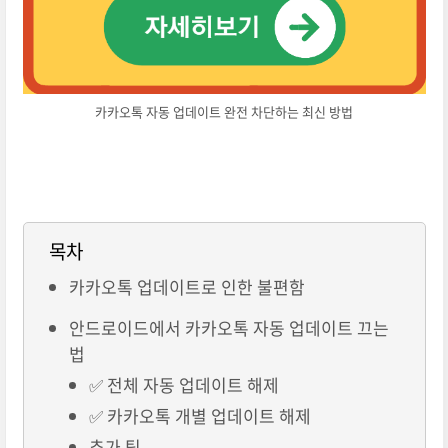
카카오톡 자동 업데이트 완전 차단하는 최신 방법
목차
카카오톡 업데이트로 인한 불편함
안드로이드에서 카카오톡 자동 업데이트 끄는
법
✅ 전체 자동 업데이트 해제
✅ 카카오톡 개별 업데이트 해제
추가 팁